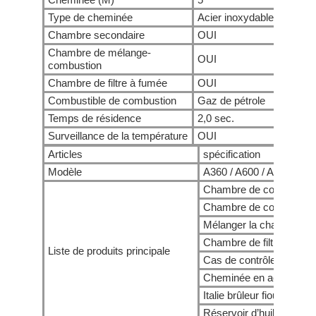
Type de cheminée
Acier inoxydable
Acier 
Chambre secondaire
OUI
OUI
Chambre de mélange-
OUI
OUI
combustion
Chambre de filtre à fumée
OUI
OUI
Combustible de combustion
Gaz de pétrole
Gaz de
Temps de résidence
2,0 sec.
2,0 sec
Surveillance de la température
OUI
OUI
Articles
spécification
Modèle
A360 / A600 / A900 / A1
Chambre de combustion 
Chambre de combustion
Mélanger la chambre de
Chambre de filtre à fum
Liste de produits principale
Cas de contrôle commun 
Cheminée en acier inox
Italie brûleur fioul / gaz:
Réservoir d’huile (si carb