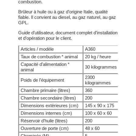
combustion.
Brûleur à huile ou à gaz d’origine Italie, qualité
fiable. Il convient au diesel, au gaz naturel, au gaz
GPL.
Guide d’utilisateur, document complet d’installation
et d’opération pour le client.
Articles / modèle
A360
A600
Taux de combustion * animal
20 kg / heure
20 kg /
Capacité d’alimentation *
30 kilogrammes
50 kil
animal
2300
3000
Poids de l’équipement
kilogrammes
kilogr
Chambre primaire (litres)
360
600
Chambre secondaire (litres)
200
200
Dimensions extérieures (cm)
145 x 90 x 175
175 x 
Dimensions internes (cm)
100 x 60 x 60
130 x 
Réservoir d’huile (litres)
200
200
Ouverture de porte (cm)
48 x 60
50 x 6
Cheminée (M)
5
5