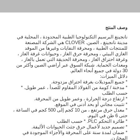
وصف المنتج
نانجينغ البرسيم التكنولوجيا الطبية المحدودة ، المحلية في
مدينة نانجينغ ، الصين. CLOVER هي الشركة المصنعة
للمنتجات الطبية ، ومحرقة النفايات وغيرها من الموقد
الغازي البيئي ، ومحرقة حرق الغاز ، وحيوانات غرفة الغاز ،
وغرفة احتراق الغاز ، ومحرقة الحديقة التي تعمل بالغاز ،
ومعدات الحماية. شبكة السوق عبر أراضي الصين وأكثر من
30 دولة في جميع أنحاء العالم.
دلائل الميزات:
* جميع الموديلات بغرفة احتراق مزدوجة.
* مدخنة / كومة من الفولاذ المقاوم للصدأ ، عمر طويل. *
حسب الطلب
* ارتفاع درجة الحرارة ، وعمر طويل من المحرقة.
* تثبيت مجاني أو بحد أدنى في الموقع.
* معدل حرق مرتفع ، من 10 كجم إلى 500 كجم في الساعة ،
حتى 6 طن في اليوم.
* طائرة التحكم PLC. * حسب الطلب
* تصميم جديد لأعمال حرق جثث الحيوانات الأليفة.
* ضمان لمدة سنة على المحرقة والأجزاء الموجودة في
المخازن.