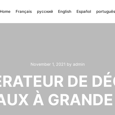
Home
Français
русский
English
Español
portuguê
November 1, 2021
by
admin
ÉRATEUR DE D
AUX À GRANDE