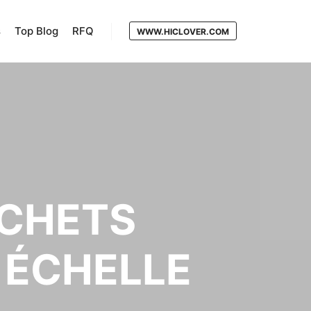
s
Top Blog
RFQ
WWW.HICLOVER.COM
ÉCHETS
 ÉCHELLE