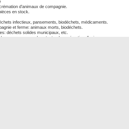
e
 crémation d’animaux de compagnie.
 pièces en stock.
, Déchets infectieux, pansements, biodéchets, médicaments.
mpagnie et ferme: animaux morts, biodéchets.
es: déchets solides municipaux, etc.
ns de secours en cas de catastrophe, crémation d’animaux
YD-300
YD-500
YD-600
heure
300 kg / heure.
500 kg / heure
600 kg / heure
500
1100
800 kilogrammes
mmes
kilogrammes
kilogrammes
8300
13000
16500
mmes
kilogrammes
kilogrammes
kilogrammes
2400
4000
5500
1200
1500
1500
5 x 380
260 x 220 x 420
320 x 220 x 460
360 x 220 x 475
5 x 96
220 x 110 x 100
257 x 147 x 108
300 x 147 x 125
500
500
500
90 x 110
108 x 128
108 x 128