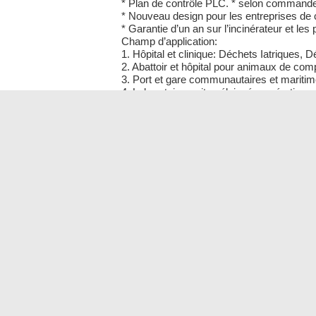
* Plan de contrôle PLC. * selon command
* Nouveau design pour les entreprises de
* Garantie d’un an sur l’incinérateur et les
Champ d’application:
1. Hôpital et clinique: Déchets Iatriques
2. Abattoir et hôpital pour animaux de co
3. Port et gare communautaires et maritim
4. Laboratoires, sites éloignés, opératio
Articles / modèle
YD-200
Taux de combustion (kg /
200 kg / 
heure)
400
Capacité d’alimentation (kg)
kilogra
7600
Poids de l’équipement
kilogra
Chambre primaire (litres)
2000
Chambre secondaire (litres)
500
Dimensions extérieures (cm)
270 x 18
Dimensions internes (cm)
180 x 11
Réservoir d’huile (litres)
300
Ouverture de porte (cm)
59 x 81