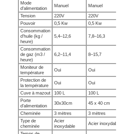
Mode
Manuel
Manuel
Manu
d’alimentation
Tension
220V
220V
220
Pouvoir
0,5 Kw
0,5 Kw
0,5 
Consommation
d’huile (kg /
5,4–12,6
7,8–16,3
10,2
heure)
Consommation
de gaz (m3 /
6,2–11,4
8–15,7
9,8–
heure)
Moniteur de
Oui
Oui
Oui
température
Protection de
Oui
Oui
Oui
la température
Cuve à mazout
100 L
100 L
100 
Porte
30x30cm
45 x 40 cm
55 x
d’alimentation
Cheminée
3 mètres
3 mètres
5 mè
Type de
Acier
Acier inoxydable
Acie
cheminée
inoxydable
Temps de