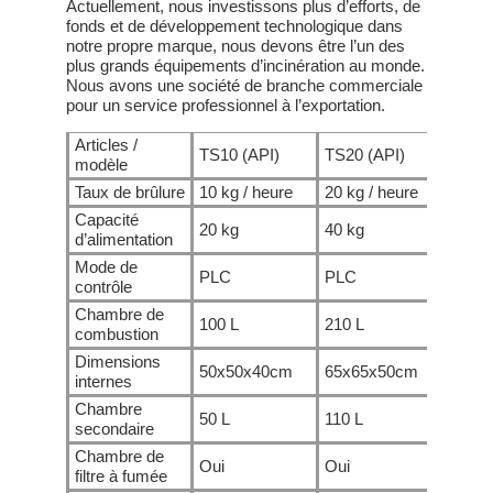
Actuellement, nous investissons plus d’efforts, de
fonds et de développement technologique dans
notre propre marque, nous devons être l’un des
plus grands équipements d’incinération au monde.
Nous avons une société de branche commerciale
pour un service professionnel à l’exportation.
Articles /
TS10 (API)
TS20 (API)
TS30
modèle
Taux de brûlure
10 kg / heure
20 kg / heure
30 k
Capacité
20 kg
40 kg
60 k
d’alimentation
Mode de
PLC
PLC
PLC
contrôle
Chambre de
100 L
210 L
330 
combustion
Dimensions
50x50x40cm
65x65x50cm
75x
internes
Chambre
50 L
110 L
180 
secondaire
Chambre de
Oui
Oui
Oui
filtre à fumée