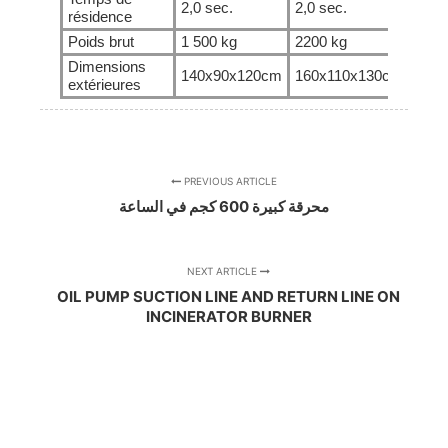
2,0 sec.
2,0 sec.
2,0 
résidence
Poids brut
1 500 kg
2200 kg
3000
Dimensions
140x90x120cm
160x110x130cm
175
extérieures
PREVIOUS ARTICLE
محرقة كبيرة 600 كجم في الساعة
NEXT ARTICLE
OIL PUMP SUCTION LINE AND RETURN LINE ON
INCINERATOR BURNER