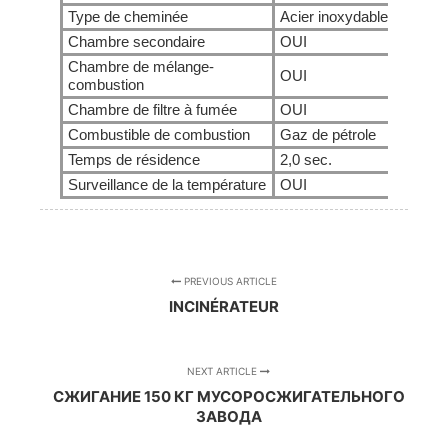
Type de cheminée
Acier inoxydable
Acier 
Chambre secondaire
OUI
OUI
Chambre de mélange-
OUI
OUI
combustion
Chambre de filtre à fumée
OUI
OUI
Combustible de combustion
Gaz de pétrole
Gaz de
Temps de résidence
2,0 sec.
2,0 sec
Surveillance de la température
OUI
OUI
PREVIOUS ARTICLE
INCINÉRATEUR
NEXT ARTICLE
СЖИГАНИЕ 150 КГ МУСОРОСЖИГАТЕЛЬНОГО
ЗАВОДА