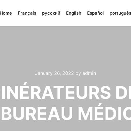
Home
Français
русский
English
Español
portuguê
January 26, 2022
by
admin
CINÉRATEURS 
 BUREAU MÉDI