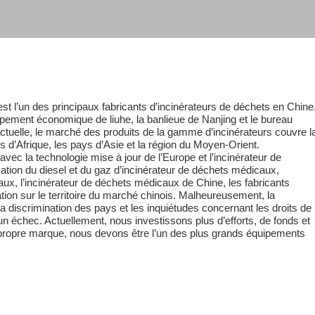
st l’un des principaux fabricants d’incinérateurs de déchets en Chine
oppement économique de liuhe, la banlieue de Nanjing et le bureau
e actuelle, le marché des produits de la gamme d’incinérateurs couvre l
s d’Afrique, les pays d’Asie et la région du Moyen-Orient.
vec la technologie mise à jour de l’Europe et l’incinérateur de
ation du diesel et du gaz d’incinérateur de déchets médicaux,
ux, l’incinérateur de déchets médicaux de Chine, les fabricants
ation sur le territoire du marché chinois. Malheureusement, la
 discrimination des pays et les inquiétudes concernant les droits de
 un échec. Actuellement, nous investissons plus d’efforts, de fonds et
propre marque, nous devons être l’un des plus grands équipements