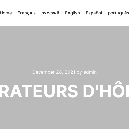
Home
Français
русский
English
Español
portuguê
December 28, 2021
by
admin
ÉRATEURS D'HÔ