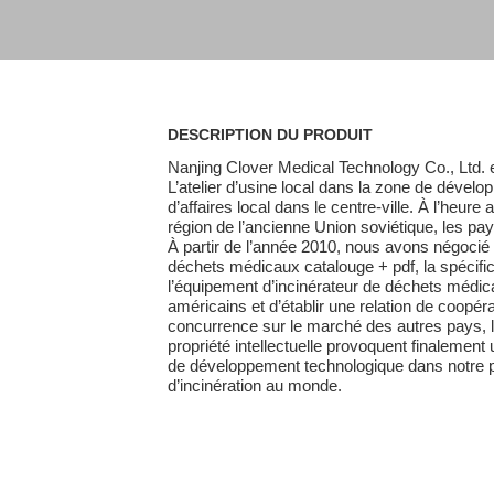
DESCRIPTION DU PRODUIT
Nanjing Clover Medical Technology Co., Ltd. e
L’atelier d’usine local dans la zone de dével
d’affaires local dans le centre-ville. À l’heur
région de l’ancienne Union soviétique, les pay
À partir de l’année 2010, nous avons négocié a
déchets médicaux catalouge + pdf, la spécific
l’équipement d’incinérateur de déchets médica
américains et d’établir une relation de coopér
concurrence sur le marché des autres pays, la
propriété intellectuelle provoquent finalement
de développement technologique dans notre 
d’incinération au monde.