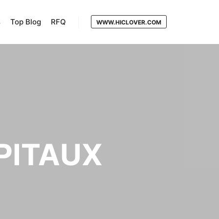
s
Top Blog
RFQ
WWW.HICLOVER.COM
PITAUX