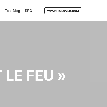
s
Top Blog
RFQ
WWW.HICLOVER.COM
 LE FEU »