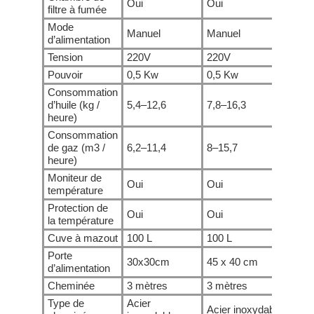
Oui
Oui
Oui
filtre à fumée
Mode
Manuel
Manuel
Manu
d’alimentation
Tension
220V
220V
220
Pouvoir
0,5 Kw
0,5 Kw
0,5 
Consommation
d’huile (kg /
5,4–12,6
7,8–16,3
10,2
heure)
Consommation
de gaz (m3 /
6,2–11,4
8–15,7
9,8–
heure)
Moniteur de
Oui
Oui
Oui
température
Protection de
Oui
Oui
Oui
la température
Cuve à mazout
100 L
100 L
100 
Porte
30x30cm
45 x 40 cm
55 x
d’alimentation
Cheminée
3 mètres
3 mètres
5 mè
Type de
Acier
Acier inoxydable
Acie