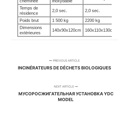
cheminée
inoxydable
Temps de
2,0 sec.
2,0 sec.
2,0 
résidence
Poids brut
1 500 kg
2200 kg
3000
Dimensions
140x90x120cm
160x110x130cm
175
extérieures
PREVIOUS ARTICLE
INCINÉRATEURS DE DÉCHETS BIOLOGIQUES
NEXT ARTICLE
МУСОРОСЖИГАТЕЛЬНАЯ УСТАНОВКА YDC
MODEL