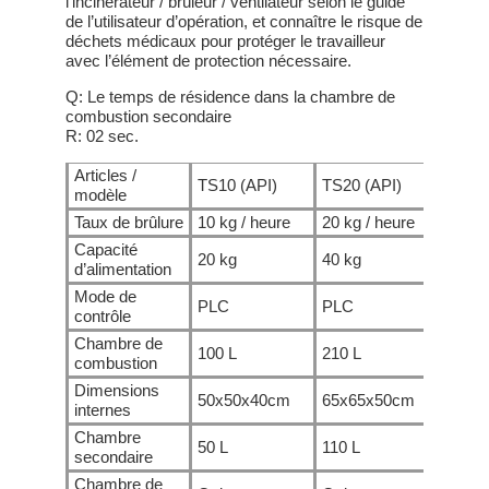
l’incinérateur / brûleur / ventilateur selon le guide
de l’utilisateur d’opération, et connaître le risque de
déchets médicaux pour protéger le travailleur
avec l’élément de protection nécessaire.
Q: Le temps de résidence dans la chambre de
combustion secondaire
R: 02 sec.
Articles /
TS10 (API)
TS20 (API)
TS30
modèle
Taux de brûlure
10 kg / heure
20 kg / heure
30 k
Capacité
20 kg
40 kg
60 k
d’alimentation
Mode de
PLC
PLC
PLC
contrôle
Chambre de
100 L
210 L
330 
combustion
Dimensions
50x50x40cm
65x65x50cm
75x
internes
Chambre
50 L
110 L
180 
secondaire
Chambre de