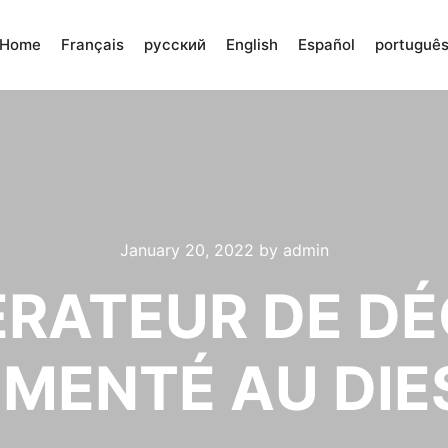
Home
Français
русский
English
Español
portuguê
January 20, 2022
by
admin
ÉRATEUR DE D
IMENTÉ AU DIE