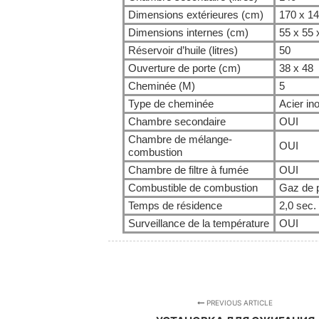
Dimensions extérieures (cm)
170 x 14
Dimensions internes (cm)
55 x 55 
Réservoir d’huile (litres)
50
Ouverture de porte (cm)
38 x 48
Cheminée (M)
5
Type de cheminée
Acier in
Chambre secondaire
OUI
Chambre de mélange-
OUI
combustion
Chambre de filtre à fumée
OUI
Combustible de combustion
Gaz de p
Temps de résidence
2,0 sec.
Surveillance de la température
OUI
PREVIOUS ARTICLE