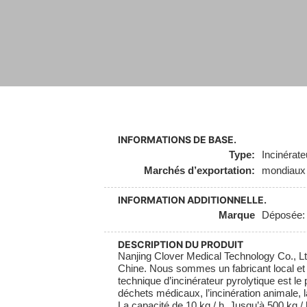
INFORMATIONS DE BASE.
Type:
Incinérate
Marchés d’exportation:
mondiaux
INFORMATION ADDITIONNELLE.
Marque
Déposée
DESCRIPTION DU PRODUIT
Nanjing Clover Medical Technology Co., Ltd
Chine. Nous sommes un fabricant local et 
technique d’incinérateur pyrolytique est le
déchets médicaux, l’incinération animale,
La capacité de 10 kg / h. Jusqu’à 500 kg /