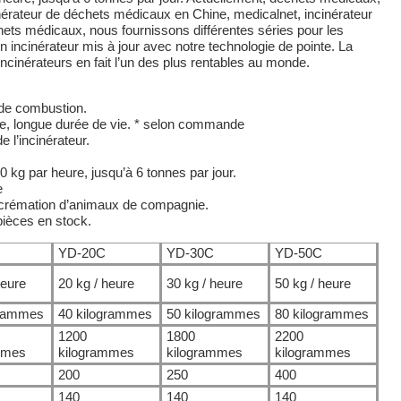
érateur de déchets médicaux en Chine, medicalnet, incinérateur
ets médicaux, nous fournissons différentes séries pour les
 incinérateur mis à jour avec notre technologie de pointe. La
cinérateurs en fait l’un des plus rentables au monde.
de combustion.
e, longue durée de vie. * selon commande
 l’incinérateur.
 kg par heure, jusqu’à 6 tonnes par jour.
e
 crémation d’animaux de compagnie.
 pièces en stock.
YD-20C
YD-30C
YD-50C
heure
20 kg / heure
30 kg / heure
50 kg / heure
grammes
40 kilogrammes
50 kilogrammes
80 kilogrammes
1200
1800
2200
mmes
kilogrammes
kilogrammes
kilogrammes
200
250
400
140
140
140