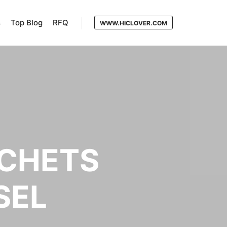
s
Top Blog
RFQ
WWW.HICLOVER.COM
ÉCHETS
SEL