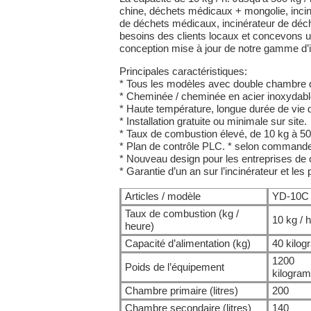
chine, déchets médicaux + mongolie, incin
de déchets médicaux, incinérateur de déch
besoins des clients locaux et concevons un
conception mise à jour de notre gamme d’in
Principales caractéristiques:
* Tous les modèles avec double chambre 
* Cheminée / cheminée en acier inoxydabl
* Haute température, longue durée de vie de
* Installation gratuite ou minimale sur site.
* Taux de combustion élevé, de 10 kg à 500
* Plan de contrôle PLC. * selon command
* Nouveau design pour les entreprises de
* Garantie d’un an sur l’incinérateur et les
Articles / modèle
YD-10C
Taux de combustion (kg /
10 kg / 
heure)
Capacité d’alimentation (kg)
40 kilo
1200
Poids de l’équipement
kilogra
Chambre primaire (litres)
200
Chambre secondaire (litres)
140