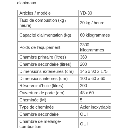
d’animaux
Articles / modèle
YD-30
YD-50
Taux de combustion (kg /
30 kg / heure
50 kg /
heure)
150
Capacité d’alimentation (kg)
60 kilogrammes
kilogr
2300
4000
Poids de l’équipement
kilogrammes
kilogr
Chambre primaire (litres)
360
900
Chambre secondaire (litres)
200
200
Dimensions extérieures (cm)
145 x 90 x 175
200 x 
Dimensions internes (cm)
100 x 60 x 60
120 x 
Réservoir d’huile (litres)
200
300
Ouverture de porte (cm)
48 x 60
62 x 8
Cheminée (M)
5
5
Type de cheminée
Acier inoxydable
Acier 
Chambre secondaire
OUI
OUI
Chambre de mélange-
OUI
OUI
combustion