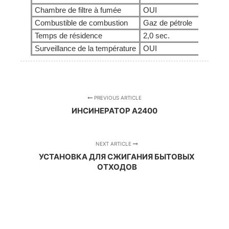
Chambre de filtre à fumée
OUI
OUI
Combustible de combustion
Gaz de pétrole
Gaz de
Temps de résidence
2,0 sec.
2,0 sec
Surveillance de la température
OUI
OUI
PREVIOUS ARTICLE
ИНСИНЕРАТОР A2400
NEXT ARTICLE
УСТАНОВКА ДЛЯ СЖИГАНИЯ БЫТОВЫХ
ОТХОДОВ