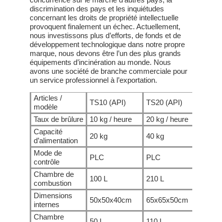
discrimination des pays et les inquiétudes
concernant les droits de propriété intellectuelle
provoquent finalement un échec. Actuellement,
nous investissons plus d’efforts, de fonds et de
développement technologique dans notre propre
marque, nous devons être l’un des plus grands
équipements d’incinération au monde. Nous
avons une société de branche commerciale pour
un service professionnel à l’exportation.
Articles /
TS10 (API)
TS20 (API)
TS30
modèle
Taux de brûlure
10 kg / heure
20 kg / heure
30 k
Capacité
20 kg
40 kg
60 k
d’alimentation
Mode de
PLC
PLC
PLC
contrôle
Chambre de
100 L
210 L
330 
combustion
Dimensions
50x50x40cm
65x65x50cm
75x
internes
Chambre
50 L
110 L
180 