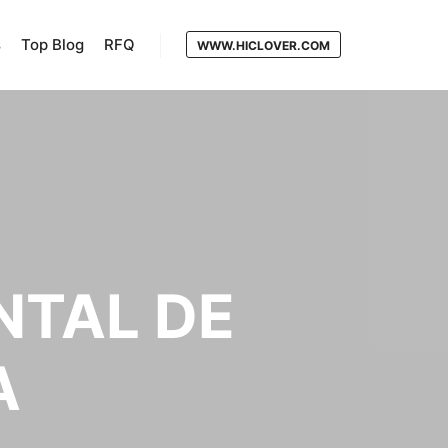
s
Top Blog
RFQ
WWW.HICLOVER.COM
NTAL DE
A