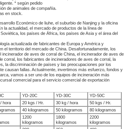
ligente. * según pedido
ción de animales de compañía.
as en stock.
Desarrollo Económico de liuhe, el suburbio de Nanjing y la oficina
En la actualidad, el mercado de productos de la línea de
Soviética, los países de África, los países de Asia y el área del
ogía actualizada de fabricantes de Europa y América y
 el territorio del mercado de China. Desafortunadamente, los
 incinerador de aves de corral de China, el incinerador de aves de
de corral, los fabricantes de incineradores de aves de corral, la
, la discriminación de países y las preocupaciones por los
nte causan fallas. Actualmente, invertimos más esfuerzo, fondos y
marca, vamos a ser uno de los equipos de incineración más
rsal comercial para el servicio comercial de exportación
0C
YD-20C
YD-30C
YD-50C
/ hora
20 kgs / Hr.
30 kg / hora
50 kgs / Hr.
logramos
40 kilogramos
50 kilogramos
80 kilogramos
1200
1800
2200
ramos
kilogramos
kilogramos
kilogramos