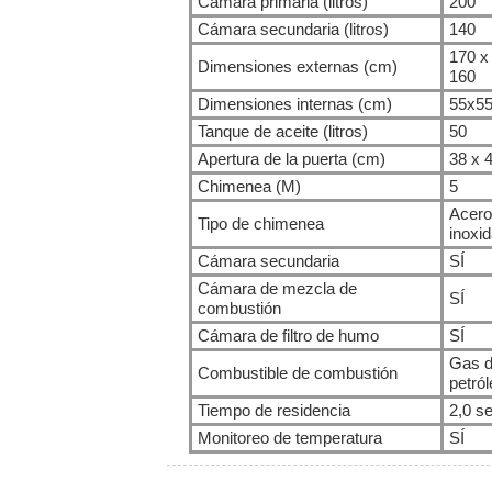
Cámara primaria (litros)
200
Cámara secundaria (litros)
140
170 x
Dimensiones externas (cm)
160
Dimensiones internas (cm)
55x5
Tanque de aceite (litros)
50
Apertura de la puerta (cm)
38 x 
Chimenea (M)
5
Acero
Tipo de chimenea
inoxid
Cámara secundaria
SÍ
Cámara de mezcla de
SÍ
combustión
Cámara de filtro de humo
SÍ
Gas 
Combustible de combustión
petról
Tiempo de residencia
2,0 se
Monitoreo de temperatura
SÍ