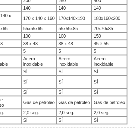
200
250
400
140
140
140
 140 x
170 x 140 x 160
170x140x190
180x160x200
5x65
55x55x65
55x55x85
70x70x85
100
100
150
48
38 x 48
38 x 48
45 × 55
5
5
5
Acero
Acero
Acero
able
inoxidable
inoxidable
inoxidable
SÍ
SÍ
SÍ
SÍ
SÍ
SÍ
SÍ
SÍ
SÍ
de
Gas de petróleo
Gas de petróleo
Gas de petróleo
eo
g.
2,0 seg.
2,0 seg.
2,0 seg.
SÍ
SÍ
SÍ