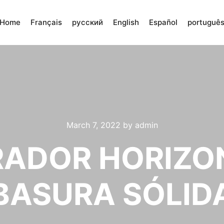
Home
Français
русский
English
Español
portuguê
March 7, 2022
by
admin
RADOR HORIZO
BASURA SÓLID