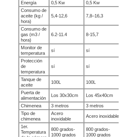
Energía
0,5 Kw
0,5 Kw
0,5 Kw
Consumo de
aceite (kg /
5,4-12,6
7,8–16,3
10.2-2
hora)
Consumo de
gas (m3 /
6.2-11.4
8-15,7
9,8-20
hora)
Monitor de
sí
sí
sí
temperatura
Protección
de
sí
sí
sí
temperatura
Tanque de
100L
100L
100L
aceite
Puerta de
Los 30x30cm
Los 45x40cm
Los 5
alimentación
Chimenea
3 metros
3 metros
5 metr
Tipo de
Acero
Acero inoxidable
Acero 
chimenea
inoxidable
1er.
800 grados-
800 grados-
800 gr
Temperatura
1000 grados
1000 grados
1000 g