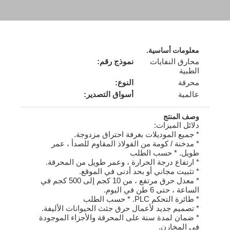
معلومات أساسية.
محارق النفايات
نموذج رقم:
الطبية
محرقة
النوع:
عالمية
أسواق التصدير:
وصف المنتج
دلائل الميزات:
* جميع الموديلات بغرفة احتراق مزدوجة.
* مدخنة / كومة من الفولاذ المقاوم للصدأ ، عمر
طويل. * حسب الطلب
* ارتفاع درجة الحرارة ، وعمر طويل من المحرقة.
* تثبيت مجاني أو بحد أدنى في الموقع.
* معدل حرق مرتفع ، من 10 كجم إلى 500 كجم في
الساعة ، حتى 6 طن في اليوم.
* طائرة التحكم PLC. * حسب الطلب
* تصميم جديد لأعمال حرق جثث الحيوانات الأليفة.
* ضمان لمدة سنة على المحرقة والأجزاء الموجودة
في المخازن.