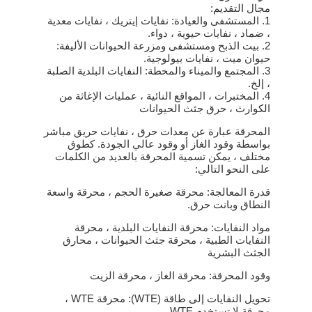
مجال التقديم:
1. المستشفى والعيادة: نفايات إيتريك ، نفايات معدية
، ضماد ، نفايات حيوية ، دواء.
2. بيت الذبح ومستشفى ومزرعة الحيوانات الأليفة:
حيوان ميت ، نفايات بيولوجية.
3. المجتمع والميناء والمحطة: النفايات البلدية الصلبة
، إلخ.
4. المختبرات ، المواقع النائية ، عمليات الإغاثة من
الكوارث ، حرق جثث الحيوانات
المحرقة عبارة عن معدات حرق ، نفايات حريق مباشر
بواسطة وقود الغاز أو وقود عالي الجودة. كطوق
مختلف ، يمكن تسمية المحرقة بالعديد من الكلمات
على النحو التالي:
قدرة المعالجة: محرقة صغيرة الحجم ، محرقة واسعة
النطاق وبانت حرق.
مواد النفايات: محرقة النفايات البلدية ، محرقة
النفايات الطبية ، محرقة جثث الحيوانات ، محارق
الجثث البشرية
وقود المحرقة: محرقة الغاز ، محرقة الزيت
تحويل النفايات إلى طاقة (WTE): محرقة WTE ،
محرقة لا تستخدم WTE