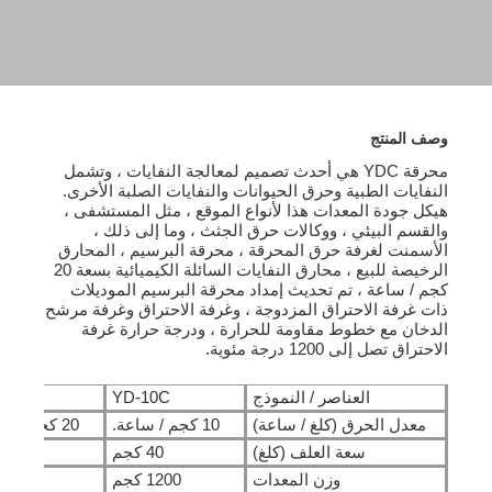
وصف المنتج
محرقة YDC هي أحدث تصميم لمعالجة النفايات ، وتشمل
النفايات الطبية وحرق الحيوانات والنفايات الصلبة الأخرى.
هيكل جودة المعدات هذا لأنواع الموقع ، مثل المستشفى ،
والقسم البيئي ، ووكالات حرق الجثث ، وما إلى ذلك ،
الأسمنت لغرفة حرق المحرقة ، محرقة البرسيم ، المحارق
الرخيصة للبيع ، محارق النفايات السائلة الكيميائية بسعة 20
كجم / ساعة ، تم تحديث إمداد محرقة البرسيم الموديلات
ذات غرفة الاحتراق المزدوجة ، وغرفة الاحتراق وغرفة مرشح
الدخان مع خطوط مقاومة للحرارة ، ودرجة حرارة غرفة
الاحتراق تصل إلى 1200 درجة مئوية.
العناصر / النموذج
YD-10C
-20C
معدل الحرق (كلغ / ساعة)
10 كجم / ساعة.
20 كجم / ساعة.
سعة العلف (كلغ)
40 كجم
40 كجم
وزن المعدات
1200 كجم
1200 كجم