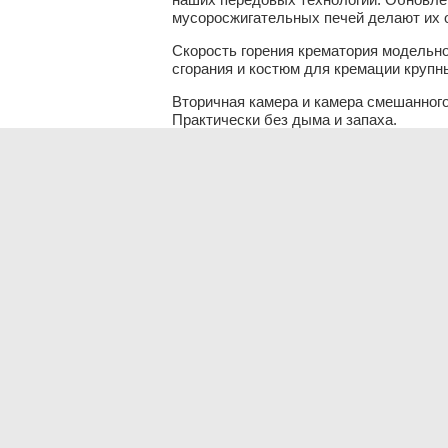
мусоросжигательных печей делают их 
Скорость горения крематория модельног
сгорания и костюм для кремации крупн
Вторичная камера и камера смешанного 
Практически без дыма и запаха.
Камера дымового фильтра с фильтрующи
Оригинальная масляная или газовая го
топлива, природного газа, сжиженного н
Руководство пользователя, полная док
Предметы / Модель
A1500
Скорость горения *
90 кг / час.
животное
Емкость корма *
120 кг
животное
Вес оборудования
7000 кг
Картина
Первичная камера
1500