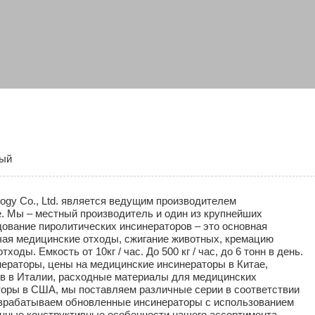
ный
ology Co., Ltd. является ведущим производителем
. Мы – местный производитель и один из крупнейших
дование пиролитических инсинераторов – это основная
чая медицинские отходы, сжигание животных, кремацию
ды. Емкость от 10кг / час. До 500 кг / час, до 6 тонн в день.
ераторы, цены на медицинские инсинераторы в Китае,
в в Италии, расходные материалы для медицинских
торы в США, мы поставляем различные серии в соответствии
азрабатываем обновленные инсинераторы с использованием
нные конструктивные особенности нашего ассортимента