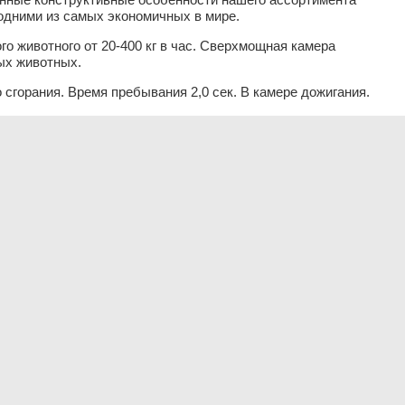
одними из самых экономичных в мире.
о животного от 20-400 кг в час. Сверхмощная камера
ых животных.
сгорания. Время пребывания 2,0 сек. В камере дожигания.
м кирпичом, практически без дыма и запаха после горения.
релка Италия, надежное качество. Подходит для дизельного
ефтяного газа.
ументация по установке и эксплуатации для клиента.
A2400
A4000
A5500
150 кг / час.
200 кг / час.
400 кг / час.
200 кг
300 кг
500 кг
8300 кг
13000 кг
16500 кг
2400
4000
5500