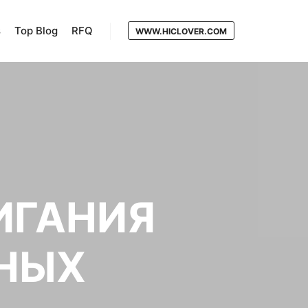
s
Top Blog
RFQ
WWW.HICLOVER.COM
ИГАНИЯ
НЫХ