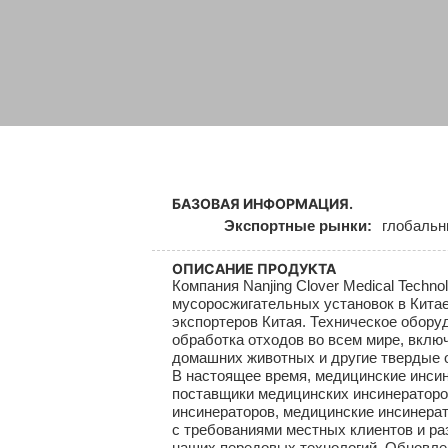
БАЗОВАЯ ИНФОРМАЦИЯ.
Экспортные рынки:
глобаль
ОПИСАНИЕ ПРОДУКТА
Компания Nanjing Clover Medical Techn
мусоросжигательных установок в Китае
экспортеров Китая. Техническое обору
обработка отходов во всем мире, вклю
домашних животных и другие твердые отхо
В настоящее время, медицинские инсин
поставщики медицинских инсинераторо
инсинераторов, медицинские инсинера
с требованиями местных клиентов и р
наших передовых технологий. Обновле