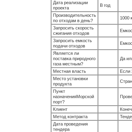
Дата реализации
В год
проекта
Производительность
1000 к
по отходам в день?
Запросить скорость
Емкост
сжигания отходов
Запросить емкость
Емкос
подачи отходов
Является ли
поставка природного
Да ил
газа местным?
Местная власть
Если 
Место установки
Стран
продукта
Пункт
назначенияМорской
Прове
порт?
Клиент
Конеч
Метод контракта
Тенде
Дата проведения
тендера