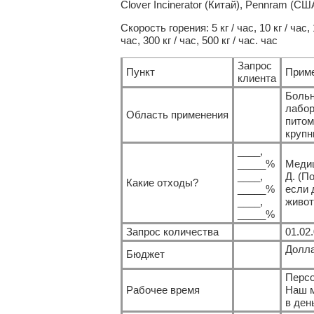
Clover Incinerator (Китай), Pennram (СШ
Скорость горения: 5 кг / час, 10 кг / час, 15
час, 300 кг / час, 500 кг / час. час
Запрос
Пункт
Прим
клиента
Больн
лабор
Область применения
питом
крупн
____,
_____%
Медиц
____,
Д. (П
Какие отходы?
_____%
если 
____,
живот
_____%
Запрос количества
01.02
Долл
Бюджет
Персо
Рабочее время
Наш м
в ден