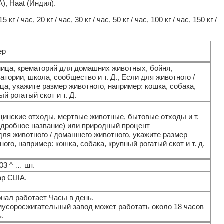
А), Haat (Индия).
 кг / час, 20 кг / час, 30 кг / час, 50 кг / час, 100 кг / час, 150 кг /
ер
ица, крематорий для домашних животных, бойня,
атории, школа, сообщество и т. Д., Если для животного /
ца, укажите размер животного, например: кошка, собака,
ый рогатый скот и т. Д.
инские отходы, мертвые животные, бытовые отходы и т.
одробное название) или природный процент
для животного / домашнего животного, укажите размер
ного, например: кошка, собака, крупный рогатый скот и т. д.
.03 ^ … шт.
ар США.
нал работает Часы в день.
усоросжигательный завод может работать около 18 часов
ь.