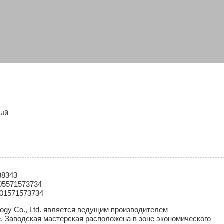
ный
38343
05571573734
201571573734
ology Co., Ltd. является ведущим производителем
. Заводская мастерская расположена в зоне экономического