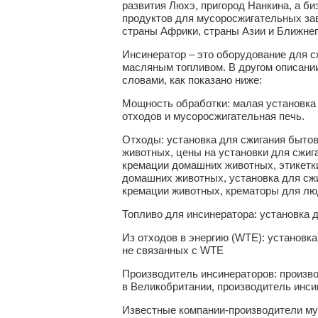
развития Люхэ, пригород Нанкина, а би
продуктов для мусоросжигательных за
страны Африки, страны Азии и Ближнег
Инсинератор – это оборудование для с
масляным топливом. В другом описани
словами, как показано ниже:
Мощность обработки: малая установка 
отходов и мусоросжигательная печь.
Отходы: установка для сжигания быто
животных, цены на установки для сжиг
кремации домашних животных, этикетк
домашних животных, установка для сжи
кремации животных, крематоры для л
Топливо для инсинератора: установка д
Из отходов в энергию (WTE): установка
не связанных с WTE
Производитель инсинераторов: произво
в Великобритании, производитель инси
Известные компании-производители мус