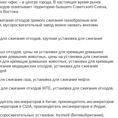
знес-офис – в центре города. В настоящее время рынок
водов охватывает территорию бывшего Советского Союза,
о Востока.
жигания отходов прямого сжигания газообразным или
и, мусоросжигательный завод можно назвать многими
для сжигания отходов, крупная установка для сжигания
вых отходов, цены на установки для кремации домашних
ания домашних животных, цены на установки для сжигания
и для кремации домашних животных, установка для кремации
гания медицинских отходов, установка для сжигания
юдей
ля сжигания газа, установка для сжигания нефти.
 для сжигания отходов WTE, установка для сжигания отходов,
дитель инсинераторов в Китае, производитель инсинераторов
нераторов в США, производитель инсинераторов в Индии.
оросжигательных установок: Inciner8 (Великобритания),