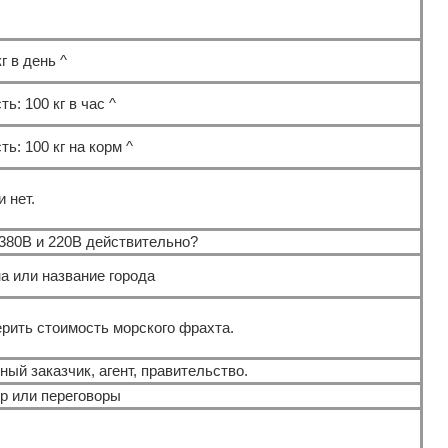
г в день ^
ь: 100 кг в час ^
ть: 100 кг на корм ^
и нет.
380В и 220В действительно?
а или название города
рить стоимость морского фрахта.
ный заказчик, агент, правительство.
р или переговоры