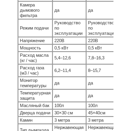
Камера
дымового
да
да
да
фильтра
Руководство
Руководство
Рук
Режим подачи
по
по
по
эксплуатации
эксплуатации
эксп
Напряжение
220В
220В
220
Мощность
0,5 кВт
0,5 кВт
0,5 
Расход масла
5,4–12,6
7,8–16,3
10,2
(кг / час)
Расход газа
6,2–11,4
8–15,7
9,8–
(м3 / час)
Монитор
да
да
да
температуры
Температурная
да
да
да
защита
Масляный бак
100л
100л
100
Дверца подачи
30×30 см
45×40см
55×
Камин
3 метра
3 метра
5 ме
Нержавеющая
Нержавеющая
Нер
Тип дымохода