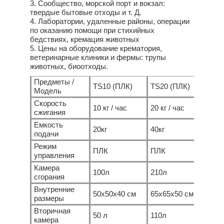
3. Сообщество, морской порт и вокзал:
твердые бытовые отходы и т. Д.
4. Лаборатории, удаленные районы, операции
по оказанию помощи при стихийных
бедствиях, кремация животных
5. Цены на оборудование крематория,
ветеринарные клиники и фермы: трупы
животных, биоотходы.
Предметы /
TS10 (ПЛК)
TS20 (ПЛК)
TS30
Модель
Скорость
10 кг / час
20 кг / час
30 кг
сжигания
Емкость
20кг
40кг
60кг
подачи
Режим
ПЛК
ПЛК
ПЛК
управления
Камера
100л
210л
330 
сгорания
Внутренние
50x50x40 см
65x65x50 см
75x7
размеры
Вторичная
50 л
110л
180
камера