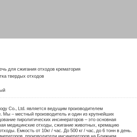
печь для сжигания отходов крематория
тка твердых отходов
ный
ology Co., Ltd. является ведущим производителем
. Мы – местный производитель и один из крупнейших
дование пиролитических инсинераторов – это основная
чая медицинские отходы, сжигание животных, кремацию
ды. Емкость от 10кг / час. До 500 кг / час, до 6 тонн в день.
инераторов, производители инсинераторов на Ближнем