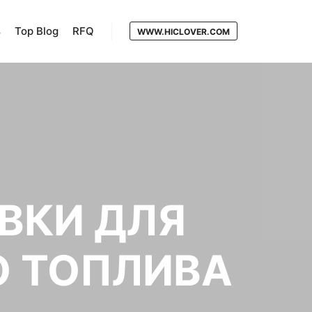
s
Top Blog
RFQ
WWW.HICLOVER.COM
ВКИ ДЛЯ
О ТОПЛИВА