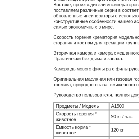
Востоке, производители инсинераторов
поставляем различные серии в соответ
обновленные инсинераторы с использ
конструктивные особенности нашего а
самых экономичных в мире.
Скорость горения крематория модельног
сгорания и костюм для кремации крупн
Вторичная камера и камера смешанного 
Практически без дыма и запаха.
Камера дымового фильтра с фильтрующи
Оригинальная масляная или газовая го
топлива, природного газа, сжиженного н
Руководство пользователя, полная док
Предметы / Модель
A1500
Скорость горения *
90 кг / час.
животное
Емкость корма *
120 кг
животное