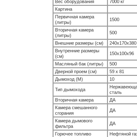
Вес оборудования
7000 кг
Картина
Первичная камера
1500
(литры)
Вторичная камера
500
(литры)
Внешние размеры (см)
240x170x380
Внутренние размеры
150x100x96
(см)
Масляный бак (литры)
500
Дверной проем (см)
59 х 81
Дымоход (M)
10
Нержавеющ
Тип дымохода
сталь
Вторичная камера
ДА
Камера смешанного
ДА
сгорания
Камера дымового
ДА
фильтра
Горючее топливо
Нефтяной га