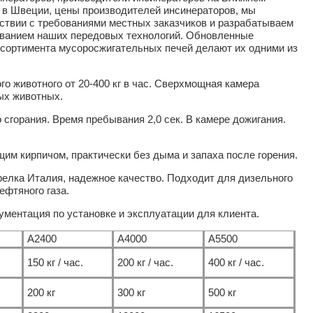
 в Швеции, цены производителей инсинераторов, мы
ствии с требованиями местных заказчиков и разрабатываем
ованием наших передовых технологий. Обновленные
ссортимента мусоросжигательных печей делают их одними из
о животного от 20-400 кг в час. Сверхмощная камера
ых животных.
сгорания. Время пребывания 2,0 сек. В камере дожигания.
м кирпичом, практически без дыма и запаха после горения.
релка Италия, надежное качество. Подходит для дизельного
ефтяного газа.
ументация по установке и эксплуатации для клиента.
A2400
A4000
A5500
150 кг / час.
200 кг / час.
400 кг / час.
200 кг
300 кг
500 кг