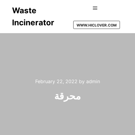
Waste
Main menu
Incinerator
WWW.HICLOVER.COM
February 22, 2022
by
admin
محرقة