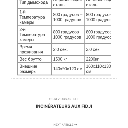
Тип дымохода
сталь
сталь
стал
1-й.
800 градусов –
800 градусов –
800 
Температура
1000 градусов
1000 градусов
1000
камеры
2-й.
800 градусов –
800 градусов –
800 
Температура
1000 градусов
1000 градусов
1000
камеры
Время
2.0 сек.
2.0 сек.
2.0 с
проживания
Вес брутто
1500 кг
2200кг
3000
Внешние
160x110x130
175x
140x90x120 см
размеры
см
см
PREVIOUS ARTICLE
INCINÉRATEURS AUX FIDJI
NEXT ARTICLE