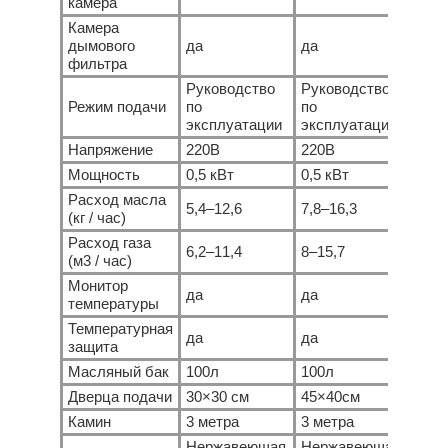
камера
Камера
дымового
да
да
да
фильтра
Руководство
Руководство
Рук
Режим подачи
по
по
по
эксплуатации
эксплуатации
эксп
Напряжение
220В
220В
220
Мощность
0,5 кВт
0,5 кВт
0,5 
Расход масла
5,4–12,6
7,8–16,3
10,2
(кг / час)
Расход газа
6,2–11,4
8–15,7
9,8–
(м3 / час)
Монитор
да
да
да
температуры
Температурная
да
да
да
защита
Масляный бак
100л
100л
100
Дверца подачи
30×30 см
45×40см
55×
Камин
3 метра
3 метра
5 ме
Нержавеющая
Нержавеющая
Нер