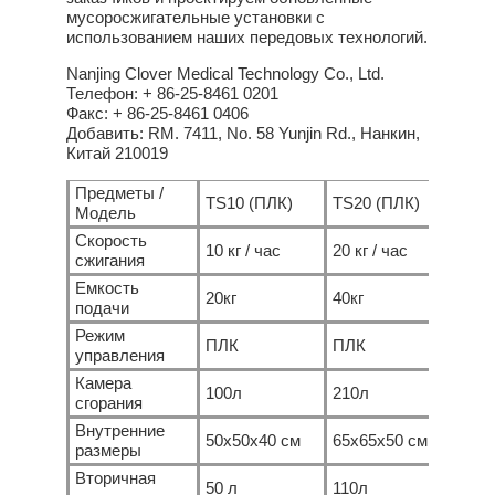
мусоросжигательные установки с
использованием наших передовых технологий.
Nanjing Clover Medical Technology Co., Ltd.
Телефон: + 86-25-8461 0201
Факс: + 86-25-8461 0406
Добавить: RM. 7411, No. 58 Yunjin Rd., Нанкин,
Китай 210019
Предметы /
TS10 (ПЛК)
TS20 (ПЛК)
TS30
Модель
Скорость
10 кг / час
20 кг / час
30 кг
сжигания
Емкость
20кг
40кг
60кг
подачи
Режим
ПЛК
ПЛК
ПЛК
управления
Камера
100л
210л
330 
сгорания
Внутренние
50x50x40 см
65x65x50 см
75x7
размеры
Вторичная
50 л
110л
180