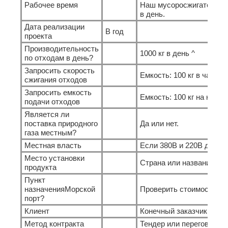
Рабочее время
Наш мусоросжигательный
в день.
Дата реализации
В год
проекта
Производительность
1000 кг в день ^
по отходам в день?
Запросить скорость
Емкость: 100 кг в час ^
сжигания отходов
Запросить емкость
Емкость: 100 кг на корм 
подачи отходов
Является ли
поставка природного
Да или нет.
газа местным?
Местная власть
Если 380В и 220В дейст
Место установки
Страна или название го
продукта
Пункт
назначенияМорской
Проверить стоимость мо
порт?
Клиент
Конечный заказчик, аген
Метод контракта
Тендер или переговоры