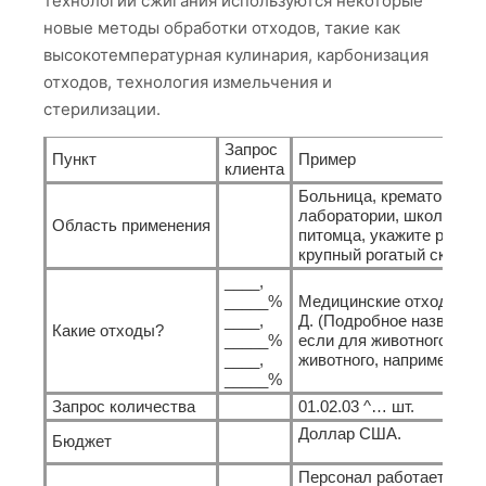
технологии сжигания используются некоторые
новые методы обработки отходов, такие как
высокотемпературная кулинария, карбонизация
отходов, технология измельчения и
стерилизации.
Запрос
Пункт
Пример
клиента
Больница, крематорий д
лаборатории, школа, сооб
Область применения
питомца, укажите размер
крупный рогатый скот и т
____,
_____%
Медицинские отходы, ме
____,
Д. (Подробное название
Какие отходы?
_____%
если для животного / до
____,
животного, например: кош
_____%
Запрос количества
01.02.03 ^… шт.
Доллар США.
Бюджет
Персонал работает Часы